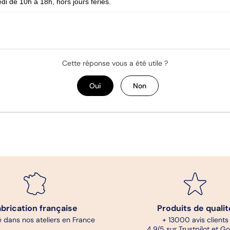
di de 10h à 18h, hors jours fériés.
Cette réponse vous a été utile ?
Oui
Non
abrication française
Produits de qualit
 dans nos ateliers en France
+ 13000 avis clients
4,9/5 sur Trustpilot et G